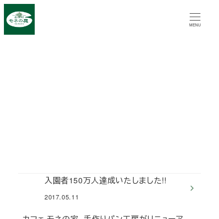
メ
イ
MENU
ン
コ
ン
テ
ン
ツ
へ
移
動
入園者150万人達成いたしました!!
2017.05.11
投稿日
カフェ モネの家、手作りパン工房がリニューア