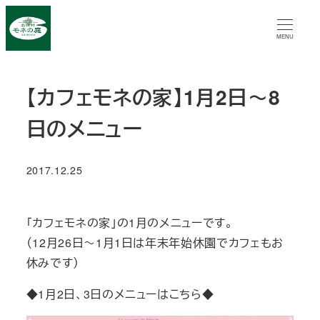
メ
イ
MENU
ン
コ
【カフェモネの家】1月2日～8
ン
テ
日のメニュー
ン
ツ
2017.12.25
へ
投稿日
移
動
「カフェモネの家」の1月のメニューです。
（12月26日～1月1日は年末年始休園でカフェもお
休みです）
◆1月2日、3日のメニューはこちら◆