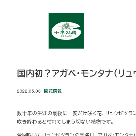
メ
イ
ン
コ
ン
テ
ン
ツ
国内初？アガベ・モンタナ（リ
へ
移
カテゴリー
2022.05.08
開花情報
動
投稿日
数十年の生涯の最後に一度だけ咲く花、リュウゼツラン
咲き終わると枯れてしまう切ない植物です。
今回咲いたリュウゼツランの学名は、アガベ・モンタナ（Agav