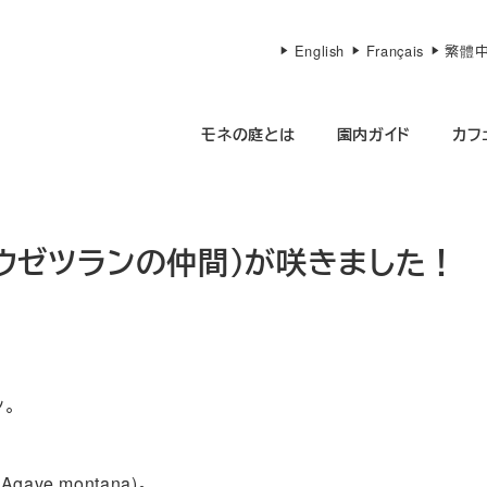
English
Français
繁體
モネの庭とは
園内ガイド
カフ
ュウゼツランの仲間）が咲きました！
。
e montana)。