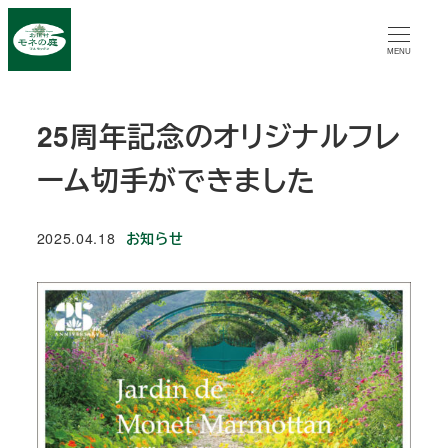
メ
イ
MENU
ン
コ
25周年記念のオリジナルフレ
ン
テ
ーム切手ができました
ン
ツ
カテゴリー
2025.04.18
お知らせ
へ
投稿日
移
動