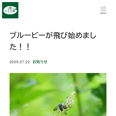
メ
イ
MENU
ン
コ
ブルービーが飛び始めまし
ン
テ
た！！
ン
ツ
カテゴリー
2025.07.22
お知らせ
へ
投稿日
移
動