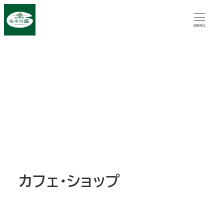
メ
イ
MENU
ン
コ
ン
テ
ン
ツ
へ
移
動
カフェ・ショップ