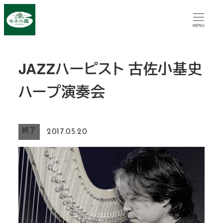
メ
イ
MENU
ン
コ
JAZZハーピスト 古佐小基史
ン
テ
ハープ演奏会
ン
ツ
へ
終了
2017.05.20
移
動