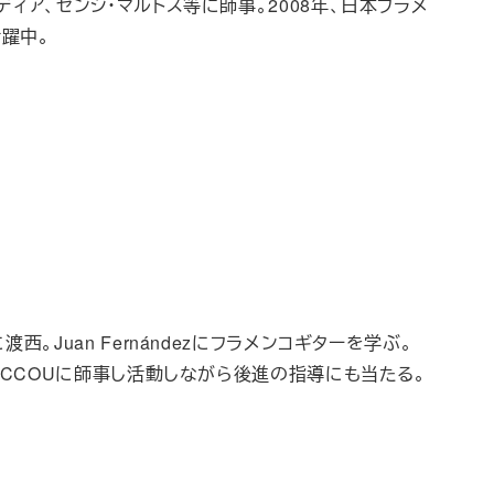
ィア、センシ・マルトス等に師事。2008年、日本フラメ
躍中。
。Juan Fernándezにフラメンコギターを学ぶ。
はICCOUに師事し活動しながら後進の指導にも当たる。