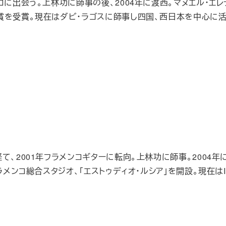
に出会う。上林功に師事の後、2004年に渡西。マヌエル・エレデ
賞を受賞。現在はダビ・ラゴスに師事し四国、西日本を中心に活
2001年フラメンコギターに転向。上林功に師事。2004年に渡西
フラメンコ総合スタジオ、「エストゥディオ・ルシア」を開設。現在