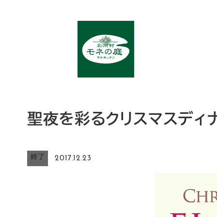
メ
イ
ン
コ
ン
テ
ン
ツ
聖夜を彩るクリスマスディ
へ
移
動
終了
2017.12.23