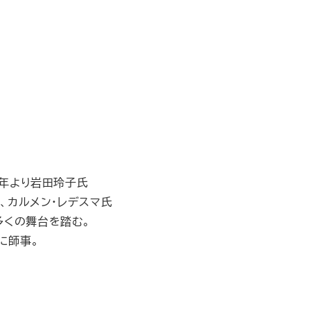
9年より岩田玲子氏
氏、カルメン・レデスマ氏
多くの舞台を踏む。
に師事。