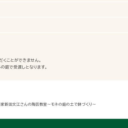
だくことができません。
の庭で受渡しとなります。
芸家新田文江さんの陶芸教室～モネの庭の土で鉢づくり～