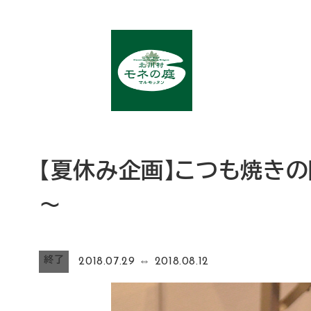
メ
イ
ン
コ
ン
テ
ン
ツ
【夏休み企画】こつも焼き
へ
移
～
動
終了
2018.07.29
⇔
2018.08.12