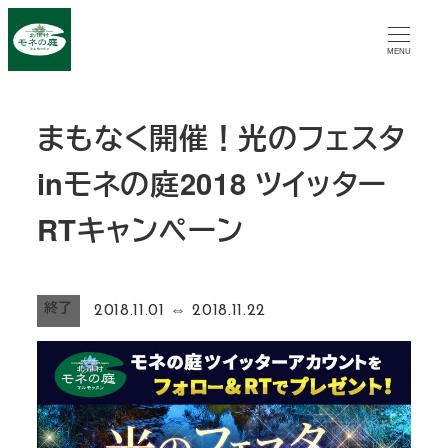
メ
イ
MENU
ン
コ
まもなく開催！光のフェスタ
ン
テ
inモネの庭2018 ツイッター
ン
ツ
RTキャンペーン
へ
移
動
終了
2018.11.01
⇔
2018.11.22