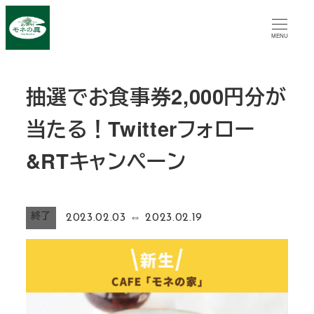
メ
イ
MENU
ン
コ
抽選でお食事券2,000円分が
ン
テ
当たる！Twitterフォロー
ン
ツ
&RTキャンペーン
へ
移
動
終了
2023.02.03
⇔
2023.02.19