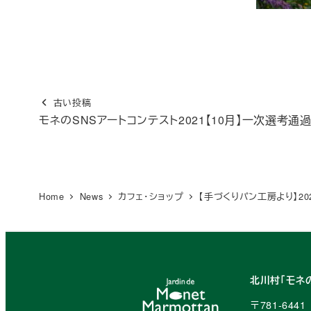
古い投稿
モネのSNSアートコンテスト2021【10月】一次選考通
Home
News
カフェ・ショップ
【手づくりパン工房より】2
北川村「モネ
〒781-64