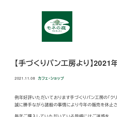
メ
イ
ン
コ
ン
テ
ン
ツ
【手づくりパン工房より】202
へ
移
カテゴリー
2021.11.08
カフェ・ショップ
動
投稿日
例年好評いただいております手づくりパン工房の「クリ
誠に勝手ながら諸般の事情により今年の販売を休止さ
毎年ご購入していただいている皆様にはご迷惑を