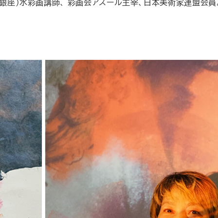
（銀座）水彩画講師、 彩画会アスール主宰、日本美術家連盟会員