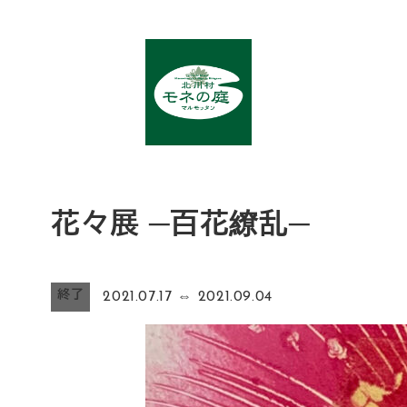
メ
イ
ン
コ
ン
テ
ン
ツ
花々展 ─百花繚乱─
へ
移
動
終了
2021.07.17
⇔
2021.09.04